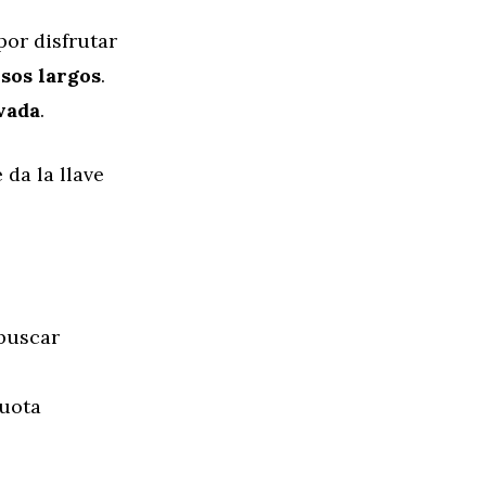
por disfrutar
sos largos
.
vada
.
 da la llave
 buscar
cuota