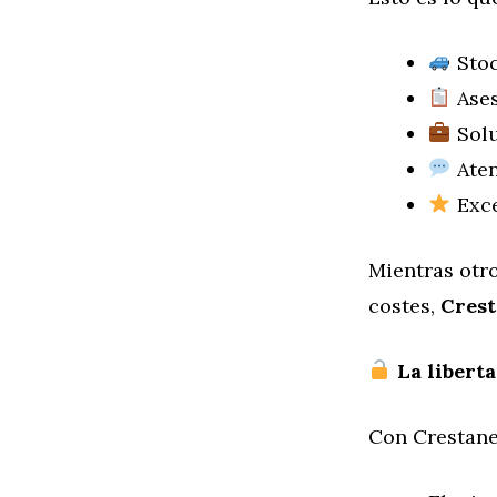
Stoc
Ases
Solu
Aten
Exce
Mientras otro
costes,
Crest
La liberta
Con Crestanev