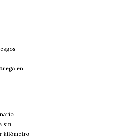
iesgos
ntrega en
onario
 sin
r kilómetro.