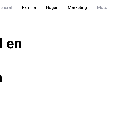
eneral
Familia
Hogar
Marketing
Motor
d en
n