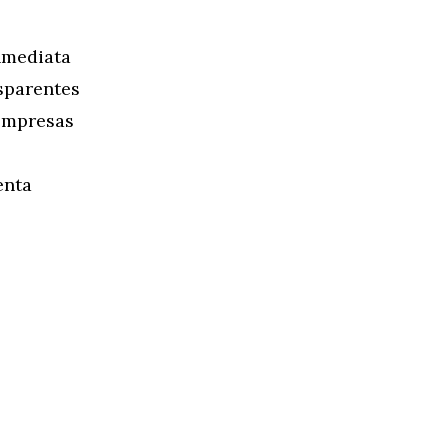
nmediata
sparentes
empresas
enta