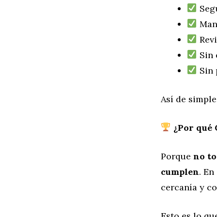
Segu
Mant
Revi
Sin 
Sin 
Así de simple.
¿Por qué 
Porque
no to
cumplen
. En
cercanía y co
Esto es lo que