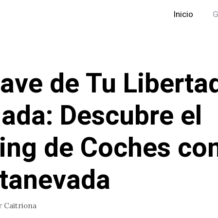
Inicio
G
lave de Tu Liberta
ada: Descubre el
ing de Coches co
tanevada
r
Caitriona