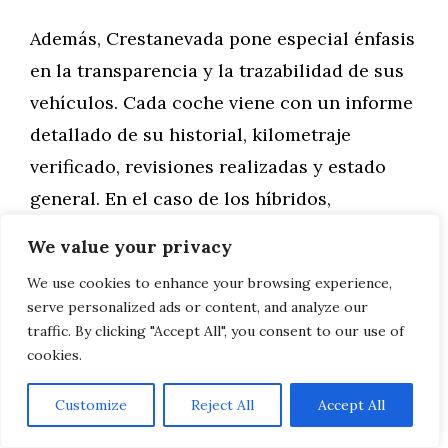
Además, Crestanevada pone especial énfasis
en la transparencia y la trazabilidad de sus
vehículos. Cada coche viene con un informe
detallado de su historial, kilometraje
verificado, revisiones realizadas y estado
general. En el caso de los híbridos,
proporcionan información específica sobre
We value your privacy
el estado del sistema híbrido y la batería,
We use cookies to enhance your browsing experience,
algo que no todos los vendedores de
serve personalized ads or content, and analyze our
ocasión están capacitados o dispuestos a
traffic. By clicking "Accept All", you consent to our use of
cookies.
ofrecer.
Customize
Reject All
Accept All
Otro aspecto destacable es su servicio