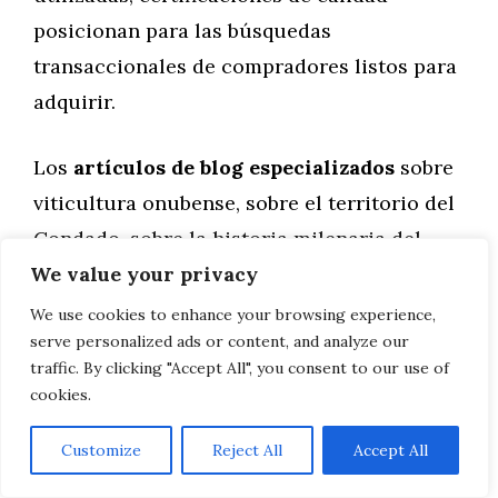
posicionan para las búsquedas
transaccionales de compradores listos para
adquirir.
Los
artículos de blog especializados
sobre
viticultura onubense, sobre el territorio del
Condado, sobre la historia milenaria del
We value your privacy
vino en Huelva, sobre los pasos de Colón y
la conexión histórica entre el vino de
We use cookies to enhance your browsing experience,
serve personalized ads or content, and analyze our
Huelva y el descubrimiento de América…
traffic. By clicking "Accept All", you consent to our use of
Este contenido, con carga emocional y
cookies.
narrativa potente, atrae tráfico orgánico de
alta calidad y construye la autoridad
Customize
Reject All
Accept All
editorial de la bodega en el ecosistema